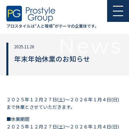
採用情報
RECRUIT
プロスタイルは“人と環境”が
テーマの企業体です。
よくある
ご質問
News
Q&A
2025.11.26
年末年始休業のお知らせ
スタッフ
ブログ
BLOG
２０２５年１２月２７日(土)～２０２６年１月４日(日)
まで休業とさせていただきます。
■休業期間
２０２５年１２月２７日(土)～２０２６年１月４日(日)